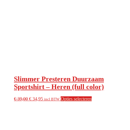
Slimmer Presteren Duurzaam
Sportshirt – Heren (full color)
Oorspronkelijke
Huidige
Dit
€
39,00
€
34,95
Opties selecteren
incl BTW
prijs
prijs
product
was:
is:
heeft
€ 39,00.
€ 34,95.
meerdere
variaties.
Deze
optie