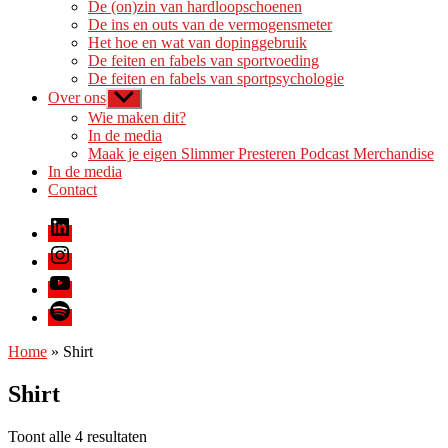
De (on)zin van hardloopschoenen
De ins en outs van de vermogensmeter
Het hoe en wat van dopinggebruik
De feiten en fabels van sportvoeding
De feiten en fabels van sportpsychologie
Over ons
Toon
submenu
Wie maken dit?
In de media
Maak je eigen Slimmer Presteren Podcast Merchandise
In de media
Contact
LinkedIn
Instagram
Youtube
Spotify
Home
»
Shirt
Shirt
Gesorteerd
Toont alle 4 resultaten