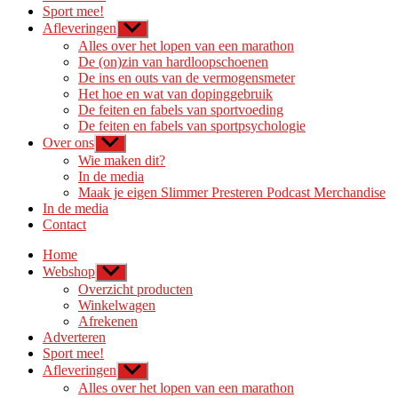
Sport mee!
Afleveringen
Toon
submenu
Alles over het lopen van een marathon
De (on)zin van hardloopschoenen
De ins en outs van de vermogensmeter
Het hoe en wat van dopinggebruik
De feiten en fabels van sportvoeding
De feiten en fabels van sportpsychologie
Over ons
Toon
submenu
Wie maken dit?
In de media
Maak je eigen Slimmer Presteren Podcast Merchandise
In de media
Contact
Home
Webshop
Toon
submenu
Overzicht producten
Winkelwagen
Afrekenen
Adverteren
Sport mee!
Afleveringen
Toon
submenu
Alles over het lopen van een marathon