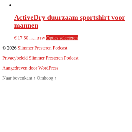
ActiveDry duurzaam sportshirt voor
mannen
Dit
€
17,50
Opties selecteren
incl BTW
product
© 2026
Slimmer Presteren Podcast
heeft
meerdere
Privacybeleid Slimmer Presteren Podcast
variaties.
Deze
Aangedreven door WordPress
optie
kan
Naar bovenkant
↑
Omhoog
↑
gekozen
Close
worden
this
op
modul
de
productpagina