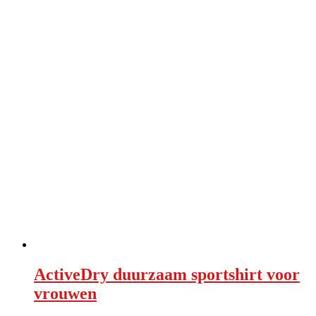
kan
gekozen
worden
op
de
productpagina
ActiveDry duurzaam sportshirt voor
vrouwen