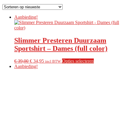
op
nieuwste
Aanbieding!
Slimmer Presteren Duurzaam
Sportshirt – Dames (full color)
Oorspronkelijke
Huidige
Dit
€
39,00
€
34,95
Opties selecteren
incl BTW
prijs
prijs
product
Aanbieding!
was:
is:
heeft
€ 39,00.
€ 34,95.
meerdere
variaties.
Deze
optie
kan
gekozen
worden
op
de
productpagina