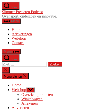
Ga
Zoek
naar
Slimmer Presteren Podcast
de
Over sport, onderzoek en innovatie.
inhoud
Menu
Home
Afleveringen
Webshop
Contact
Menu
Zoek
Zoeken
naar:
Zoeken
sluiten
Menu sluiten
Home
Webshop
Toon
submenu
Overzicht producten
Winkelwagen
Afrekenen
Adverteren