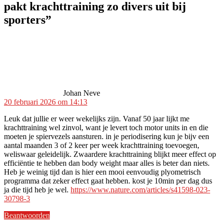
pakt krachttraining zo divers uit bij
sporters”
zegt:
Johan Neve
20 februari 2026 om 14:13
Leuk dat jullie er weer wekelijks zijn. Vanaf 50 jaar lijkt me
krachttraining wel zinvol, want je levert toch motor units in en die
moeten je spiervezels aansturen. in je periodisering kun je bijv een
aantal maanden 3 of 2 keer per week krachttraining toevoegen,
weliswaar geleidelijk. Zwaardere krachttraining blijkt meer effect op
efficiëntie te hebben dan body weight maar alles is beter dan niets.
Heb je weinig tijd dan is hier een mooi eenvoudig plyometrisch
programma dat zeker effect gaat hebben. kost je 10min per dag dus
ja die tijd heb je wel.
https://www.nature.com/articles/s41598-023-
30798-3
Beantwoorden