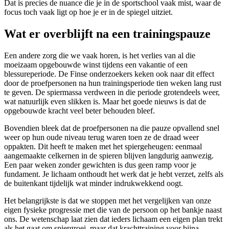
Dat is precies de nuance die je in de sportschool vaak mist, waar de
focus toch vaak ligt op hoe je er in de spiegel uitziet.
Wat er overblijft na een trainingspauze
Een andere zorg die we vaak horen, is het verlies van al die
moeizaam opgebouwde winst tijdens een vakantie of een
blessureperiode. De Finse onderzoekers keken ook naar dit effect
door de proefpersonen na hun trainingsperiode tien weken lang rust
te geven. De spiermassa verdween in die periode grotendeels weer,
wat natuurlijk even slikken is. Maar het goede nieuws is dat de
opgebouwde kracht veel beter behouden bleef.
Bovendien bleek dat de proefpersonen na die pauze opvallend snel
weer op hun oude niveau terug waren toen ze de draad weer
oppakten. Dit heeft te maken met het spiergeheugen: eenmaal
aangemaakte celkernen in de spieren blijven langdurig aanwezig.
Een paar weken zonder gewichten is dus geen ramp voor je
fundament. Je lichaam onthoudt het werk dat je hebt verzet, zelfs als
de buitenkant tijdelijk wat minder indrukwekkend oogt.
Het belangrijkste is dat we stoppen met het vergelijken van onze
eigen fysieke progressie met die van de persoon op het bankje naast
ons. De wetenschap laat zien dat ieders lichaam een eigen plan trekt
als het gaat om spiergroei, maar dat krachttraining voor bijna