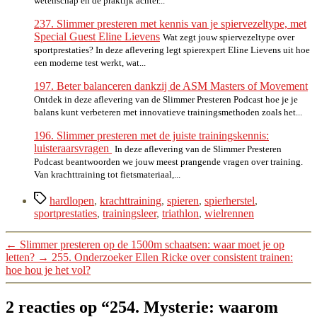
wetenschap én de praktijk achter...
237. Slimmer presteren met kennis van je spiervezeltype, met
Special Guest Eline Lievens
Wat zegt jouw spiervezeltype over
sportprestaties? In deze aflevering legt spierexpert Eline Lievens uit hoe
een moderne test werkt, wat...
197. Beter balanceren dankzij de ASM Masters of Movement
Ontdek in deze aflevering van de Slimmer Presteren Podcast hoe je je
balans kunt verbeteren met innovatieve trainingsmethoden zoals het...
196. Slimmer presteren met de juiste trainingskennis:
luisteraarsvragen
In deze aflevering van de Slimmer Presteren
Podcast beantwoorden we jouw meest prangende vragen over training.
Van krachttraining tot fietsmateriaal,...
Tags
hardlopen
,
krachttraining
,
spieren
,
spierherstel
,
sportprestaties
,
trainingsleer
,
triathlon
,
wielrennen
←
Slimmer presteren op de 1500m schaatsen: waar moet je op
letten?
→
255. Onderzoeker Ellen Ricke over consistent trainen:
hoe hou je het vol?
2 reacties op “254. Mysterie: waarom