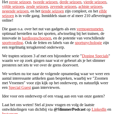
Het
eerste seizoen,
tweede seizoen
,
derde seizoen
,
vierde seizoen
,
vijfde seizoen
,
zesde seizoen
,
zevende seizoen
,
achtste seizoen
,
negende seizoen
, en het
tiende seizoen
zijn compleet, en het
elfde
seizoen
is in volle gang. Inmiddels staan er al meer 210 afleveringen
online!
Die gaan o.a. over het nut van gadgets als een
vermogensmeter
,
optimaal herstellen na het sporten, afwisseling bij het trainen, de
innovatie in
hardloopschoenen
, en de potentie van verschillende
sportvoeding
. Ook de feiten en fabels van de
sportspychologie
zijn
een regelmatig terugkerend onderwerp.
We trapten seizoen 3 af met een bijzondere serie "
Doping Specials
"
waarin we op zoek gingen naar wat er gebeurt als je het slimmer
presteren net iets te ver over de grens doorvoert.
We werken nu toe naar de volgende opnamedag waar we weer een
aantal interessante artikelen gaan bespreken, waarbij we "Zoomen
met Vroemen" voor zijn kijk op het onderwerp, en natuurlijk weer
een
Special Guest
gaan interviewen.
Idee voor een onderwerp of een vraag aan een van onze gasten?
Laat het ons weten! Stel al jouw vragen en volg de laatste
ontwikkelingen van dichtbij via
@SlimmerPodcast
op
LinkedIn
en
Instagram
.