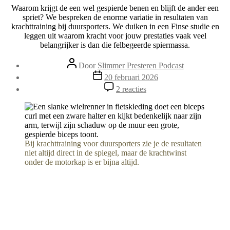
Waarom krijgt de een wel gespierde benen en blijft de ander een
spriet? We bespreken de enorme variatie in resultaten van
krachttraining bij duursporters. We duiken in een Finse studie en
leggen uit waarom kracht voor jouw prestaties vaak veel
belangrijker is dan die felbegeerde spiermassa.
Berichtauteur
Door
Slimmer Presteren Podcast
Berichtdatum
20 februari 2026
op
2 reacties
254.
Mysterie:
waarom
pakt
krachttraining
zo
Bij krachttraining voor duursporters zie je de resultaten
divers
niet altijd direct in de spiegel, maar de krachtwinst
uit
onder de motorkap is er bijna altijd.
bij
sporters