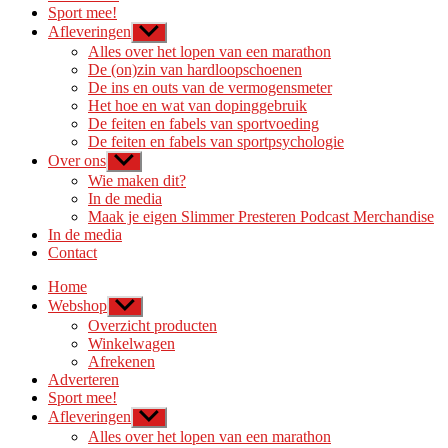
Sport mee!
Afleveringen
Toon
submenu
Alles over het lopen van een marathon
De (on)zin van hardloopschoenen
De ins en outs van de vermogensmeter
Het hoe en wat van dopinggebruik
De feiten en fabels van sportvoeding
De feiten en fabels van sportpsychologie
Over ons
Toon
submenu
Wie maken dit?
In de media
Maak je eigen Slimmer Presteren Podcast Merchandise
In de media
Contact
Home
Webshop
Toon
submenu
Overzicht producten
Winkelwagen
Afrekenen
Adverteren
Sport mee!
Afleveringen
Toon
submenu
Alles over het lopen van een marathon