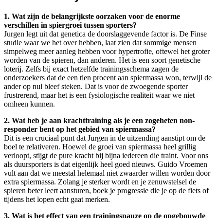
1. Wat zijn de belangrijkste oorzaken voor de enorme
verschillen in spiergroei tussen sporters?
Jurgen legt uit dat genetica de doorslaggevende factor is. De Finse
studie waar we het over hebben, laat zien dat sommige mensen
simpelweg meer aanleg hebben voor hypertrofie, oftewel het groter
worden van de spieren, dan anderen. Het is een soort genetische
loterij. Zelfs bij exact hetzelfde trainingsschema zagen de
onderzoekers dat de een tien procent aan spiermassa won, terwijl de
ander op nul bleef steken. Dat is voor de zwoegende sporter
frustrerend, maar het is een fysiologische realiteit waar we niet
omheen kunnen.
2. Wat heb je aan krachttraining als je een zogeheten non-
responder bent op het gebied van spiermassa?
Dit is een cruciaal punt dat Jurgen in de uitzending aanstipt om de
boel te relativeren. Hoewel de groei van spiermassa heel grillig
verloopt, stijgt de pure kracht bij bijna iedereen die traint. Voor ons
als duursporters is dat eigenlijk heel goed nieuws. Guido Vroemen
vult aan dat we meestal helemaal niet zwaarder willen worden door
extra spiermassa. Zolang je sterker wordt en je zenuwstelsel de
spieren beter leert aansturen, boek je progressie die je op de fiets of
tijdens het lopen echt gaat merken.
3. Wat is het effect van een trainingspauze op de opgebouwde