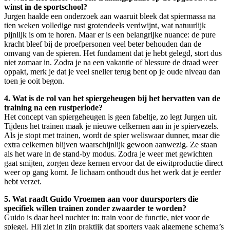
winst in de sportschool?
Jurgen haalde een onderzoek aan waaruit bleek dat spiermassa na
tien weken volledige rust grotendeels verdwijnt, wat natuurlijk
pijnlijk is om te horen. Maar er is een belangrijke nuance: de pure
kracht bleef bij de proefpersonen veel beter behouden dan de
omvang van de spieren. Het fundament dat je hebt gelegd, stort dus
niet zomaar in. Zodra je na een vakantie of blessure de draad weer
oppakt, merk je dat je veel sneller terug bent op je oude niveau dan
toen je ooit begon.
4. Wat is de rol van het spiergeheugen bij het hervatten van de
training na een rustperiode?
Het concept van spiergeheugen is geen fabeltje, zo legt Jurgen uit.
Tijdens het trainen maak je nieuwe celkernen aan in je spiervezels.
Als je stopt met trainen, wordt de spier weliswaar dunner, maar die
extra celkernen blijven waarschijnlijk gewoon aanwezig. Ze staan
als het ware in de stand-by modus. Zodra je weer met gewichten
gaat smijten, zorgen deze kernen ervoor dat de eiwitproductie direct
weer op gang komt. Je lichaam onthoudt dus het werk dat je eerder
hebt verzet.
5. Wat raadt Guido Vroemen aan voor duursporters die
specifiek willen trainen zonder zwaarder te worden?
Guido is daar heel nuchter in: train voor de functie, niet voor de
spiegel. Hij ziet in zijn praktijk dat sporters vaak algemene schema’s