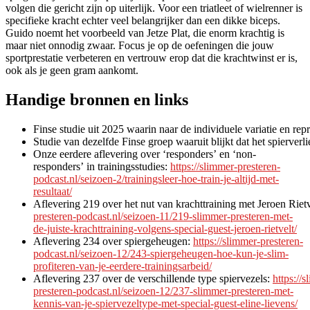
volgen die gericht zijn op uiterlijk. Voor een triatleet of wielrenner is
specifieke kracht echter veel belangrijker dan een dikke biceps.
Guido noemt het voorbeeld van Jetze Plat, die enorm krachtig is
maar niet onnodig zwaar. Focus je op de oefeningen die jouw
sportprestatie verbeteren en vertrouw erop dat die krachtwinst er is,
ook als je geen gram aankomt.
Handige bronnen en links
Finse studie uit 2025 waarin naar de individuele variatie en r
Studie van dezelfde Finse groep waaruit blijkt dat het spierv
Onze eerdere aflevering over ‘responders’ en ‘non-
responders’ in trainingsstudies:
https://slimmer-presteren-
podcast.nl/seizoen-2/trainingsleer-hoe-train-je-altijd-met-
resultaat/
Aflevering 219 over het nut van krachttraining met Jeroen Riet
presteren-podcast.nl/seizoen-11/219-slimmer-presteren-met-
de-juiste-krachttraining-volgens-special-guest-jeroen-rietvelt/
Aflevering 234 over spiergeheugen:
https://slimmer-presteren-
podcast.nl/seizoen-12/243-spiergeheugen-hoe-kun-je-slim-
profiteren-van-je-eerdere-trainingsarbeid/
Aflevering 237 over de verschillende type spiervezels:
https://
presteren-podcast.nl/seizoen-12/237-slimmer-presteren-met-
kennis-van-je-spiervezeltype-met-special-guest-eline-lievens/