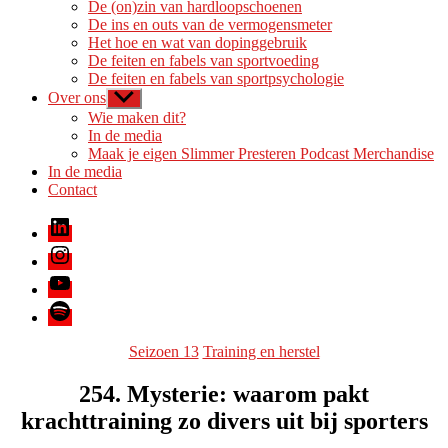
De (on)zin van hardloopschoenen
De ins en outs van de vermogensmeter
Het hoe en wat van dopinggebruik
De feiten en fabels van sportvoeding
De feiten en fabels van sportpsychologie
Over ons
Toon
submenu
Wie maken dit?
In de media
Maak je eigen Slimmer Presteren Podcast Merchandise
In de media
Contact
LinkedIn
Instagram
Youtube
Spotify
Categorieën
Seizoen 13
Training en herstel
254. Mysterie: waarom pakt
krachttraining zo divers uit bij sporters