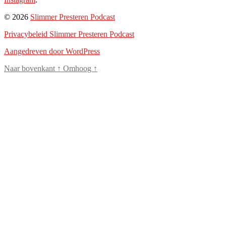
© 2026
Slimmer Presteren Podcast
Privacybeleid Slimmer Presteren Podcast
Aangedreven door WordPress
Naar bovenkant
↑
Omhoog
↑
Close
this
modul
Als eerste op de
hoogte!