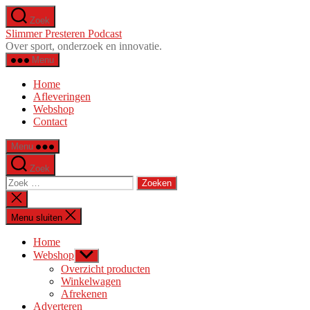
Ga
Zoek
naar
Slimmer Presteren Podcast
de
Over sport, onderzoek en innovatie.
inhoud
Menu
Home
Afleveringen
Webshop
Contact
Menu
Zoek
Zoeken
naar:
Zoeken
sluiten
Menu sluiten
Home
Webshop
Toon
submenu
Overzicht producten
Winkelwagen
Afrekenen
Adverteren