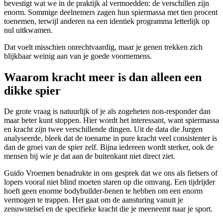
bevestigt wat we in de praktijk al vermoedden: de verschillen zijn
enorm. Sommige deelnemers zagen hun spiermassa met tien procent
toenemen, terwijl anderen na een identiek programma letterlijk op
nul uitkwamen.
Dat voelt misschien onrechtvaardig, maar je genen trekken zich
blijkbaar weinig aan van je goede voornemens.
Waarom kracht meer is dan alleen een
dikke spier
De grote vraag is natuurlijk of je als zogeheten non-responder dan
maar beter kunt stoppen. Hier wordt het interessant, want spiermassa
en kracht zijn twee verschillende dingen. Uit de data die Jurgen
analyseerde, bleek dat de toename in pure kracht veel consistenter is
dan de groei van de spier zelf. Bijna iedereen wordt sterker, ook de
mensen bij wie je dat aan de buitenkant niet direct ziet.
Guido Vroemen benadrukte in ons gesprek dat we ons als fietsers of
lopers vooral niet blind moeten staren op die omvang. Een tijdrijder
hoeft geen enorme bodybuilder-benen te hebben om een enorm
vermogen te trappen. Het gaat om de aansturing vanuit je
zenuwstelsel en de specifieke kracht die je meeneemt naar je sport.